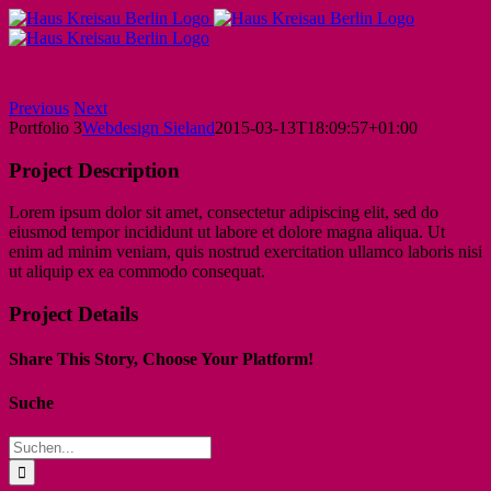
Skip
to
content
Facebook
Instagram
YouTube
Previous
Next
Portfolio 3
Webdesign Sieland
2015-03-13T18:09:57+01:00
Project Description
Lorem ipsum dolor sit amet, consectetur adipiscing elit, sed do
eiusmod tempor incididunt ut labore et dolore magna aliqua. Ut
enim ad minim veniam, quis nostrud exercitation ullamco laboris nisi
ut aliquip ex ea commodo consequat.
Project Details
Share This Story, Choose Your Platform!
Facebook
Twitter
Reddit
LinkedIn
WhatsApp
Pinterest
Suche
Suche
nach: