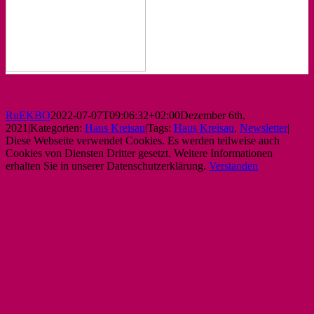
RuEKBO
2022-07-07T09:06:32+02:00
Dezember 6th,
2021
|
Kategorien:
Haus Kreisau
|
Tags:
Haus Kreisau
,
Newsletter
|
Diese Webseite verwendet Cookies. Es werden teilweise auch
Cookies von Diensten Dritter gesetzt. Weitere Informationen
erhalten Sie in unserer Datenschutzerklärung.
Verstanden
Nach
oben