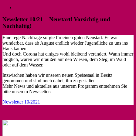
Skip
Zeige
to
grösseres
content
Bild
Newsletter 10/21 – Neustart! Vorsichtig und
Nachhaltig!
Eine rege Nachfrage sorgte für einen guten Neustart. Es war
wunderbar, dass ab August endlich wieder Jugendliche zu uns ins
Haus kamen.
Und doch Corona hat einiges wohl bleibend verändert. Wann immer
möglich, waren wir draußen auf den Wiesen, dem Steg, im Wald
oder auf dem Wasser.
Inzwischen haben wir unseren neuen Speisesaal in Besitz
genommen und sind noch dabei, ihn zu gestalten.
Mehr News und aktuelles aus unserem Programm entnehmen Sie
bitte unserem Newsletter:
Newsletter 10/2021