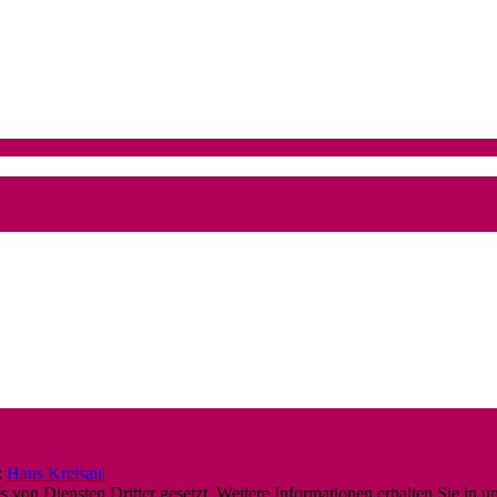
:
Haus Kreisau
|
von Diensten Dritter gesetzt. Weitere Informationen erhalten Sie in u