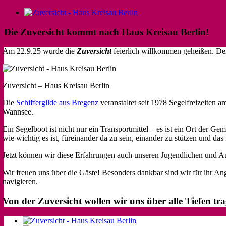
Skip
Zeige
to
grösseres
content
Bild
Die Zuversicht kommt nach Haus Kreisau Berlin!
Am 22.9.25 wurde die
Zuversicht
feierlich willkommen geheißen. Der
Zuversicht – Haus Kreisau Berlin
Die
Schiffergilde aus Bregenz
veranstaltet seit 1978 Segelfreizeiten
Wannsee.
Ein Segelboot ist nicht nur ein Transportmittel – es ist ein Ort der 
wie wichtig es ist, füreinander da zu sein, einander zu stützen und da
Jetzt können wir diese Erfahrungen auch unseren Jugendlichen und Au
Wir freuen uns über die Gäste! Besonders dankbar sind wir für ihr A
navigieren.
Von der Zuversicht wollen wir uns über alle Tiefen tra